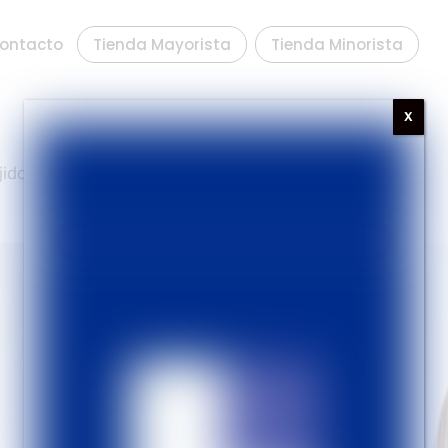
ontacto
Tienda Mayorista
Tienda Minorista
X
Tienda Mayorista
dos de uso diarios para ir al colegio.