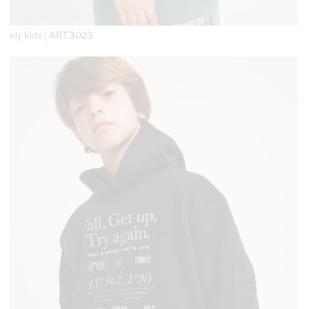
ely kids | ART.
3023