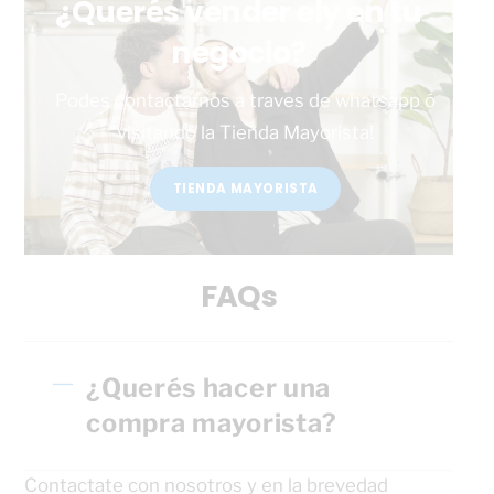
¿Querés vender ely en tu
negocio?
Podes contactarnos a traves de whatsapp ó
visitando la Tienda Mayorista!
TIENDA MAYORISTA
FAQs
¿Querés hacer una
compra mayorista?
Contactate con nosotros y en la brevedad